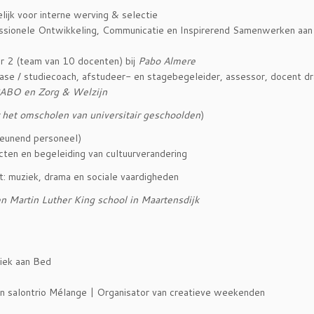
jk voor interne werving & selectie
fessionele Ontwikkeling, Communicatie en Inspirerend Samenwerken aan
ar 2 (team van 10 docenten) bij
Pabo Almere
ase / studiecoach, afstudeer- en stagebegeleider, assessor, docent d
ABO en Zorg & Welzijn
r het omscholen van universitair geschoolden
)
eunend personeel)
cten en begeleiding van cultuurverandering
t: muziek, drama en sociale vaardigheden
en Martin Luther King school in Maartensdijk
ek aan Bed
an salontrio Mélange | Organisator van creatieve weekenden