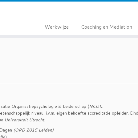
Werkwijze
Coaching en Mediation
atie Organisatiepsychologie & Leiderschap (
NCOI).
nschappelijk niveau, i.v.m. eigen behoefte accreditatie opleider. Eind
an Universiteit Utrecht.
h Dagen
(ORD 2015 Leiden)
lle
)