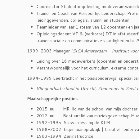
Coördinator Studentbegeleiding, medeverantwoordeli
Trainer en Coach van Persoonlijk Leiderschap, Pro
leidinggevenden, collega’s, alumni en studenten
Teamleider van jaar 1 (team van 12 docenten) en ja
Opleidingsdocent VT & (verkorte) DT in afstudeerf
trainer sociale en communicatieve vaardigheden bij
P
1999-2003 Manager (
SICA Amsterdam
– Instituut voo
Leiding over 16 medewerkers (docenten en onderst
Verantwoordelijk voor het curriculum, externe conta
1994-1999 Leerkracht in het basisonderwijs, specialitei
Vliegenthartschool
in Utrecht, Zonnehuis in Zeist 
Maatschappelijke posities:
2015-nu MR-lid van de school van mijn dochter
2012-nu Bestuurslid van muziekgezelschap Muzi
1992-1995 Stewardess bij de KLM
1988-2002 Eigen pianopraktijk | Creatief leider v
1983-1994 Zeilinstructrice