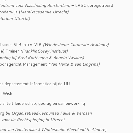
entrum voor Nascholing Amsterdam)
– LVSC geregistreerd
onderwijs (
Marnixacademie Utrecht)
torium Utrecht)
trainer SLB m.b.v. VIB
(Windesheim Corporate Academy)
de) Trainer
(FranklinCovey instituut)
arning bij Fred Korthagen & Angelo Vasalos)
rsoonsgericht Management
(Van Harte & van Lingsma)
et departement Informatica bij de UU
-a Wish
cialiteit leiderschap, gedrag en samenwerking
org
bij Organisatieadviesbureau Falke & Verbaan
 voor de Rechtspleging in Utrecht
ool van Amsterdam
à
Windesheim Flevoland te Almere
)