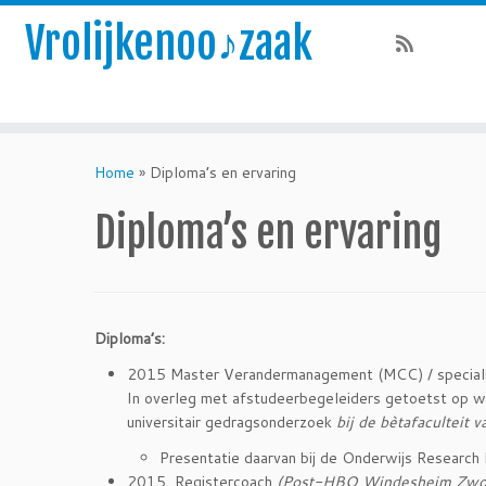
Vrolijkenoo♪zaak
Skip
to
Home
»
Diploma’s en ervaring
content
Diploma’s en ervaring
Diploma’s:
2015 Master Verandermanagement (MCC) / specialis
In overleg met afstudeerbegeleiders getoetst op wete
universitair gedragsonderzoek
bij
de bètafaculteit v
Presentatie daarvan bij de Onderwijs Researc
2015 Registercoach
(Post-HBO Windesheim Zwo