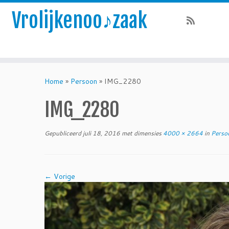
Vrolijkenoo♪zaak
Skip
to
Home
»
Persoon
»
IMG_2280
content
IMG_2280
Gepubliceerd
juli 18, 2016
met dimensies
4000 × 2664
in
Perso
← Vorige